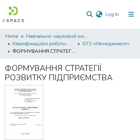
(current)
Log In
Communities
Home
Навчально-науковий інститут економіки, управління, права та інформаційних технологій
&
Кваліфікаційні роботи. ННІ економіки, управління, права та ІТ
073 «Менеджмент»
Collections
ФОРМУВАННЯ СТРАТЕГІЇ РОЗВИТКУ ПІДПРИЄМСТВА
All of DSpace
ФОРМУВАННЯ СТРАТЕГІЇ
РОЗВИТКУ ПІДПРИЄМСТВА
Statistics