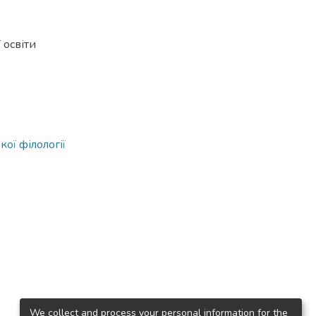
 освіти
ої філології
We collect and process your personal information for the