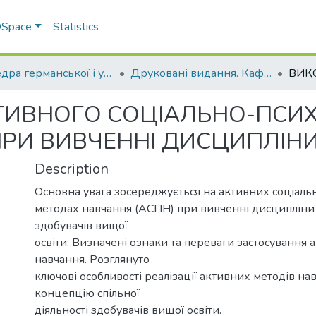
 DSpace
Statistics
Кафедра германської і української філології
Друковані видання. Кафедра германської і української філології
ТИВНОГО СОЦІАЛЬНО-ПСИ
ПРИ ВИВЧЕННІ ДИСЦИПЛІНИ
Description
Основна увага зосереджується на активних соціаль
методах навчання (АСПН) при вивченні дисципліни 
здобувачів вищої
освіти. Визначені ознаки та переваги застосування 
навчання. Розглянуто
ключові особливості реалізації активних методів на
концепцію спільної
діяльності здобувачів вищої освіти.