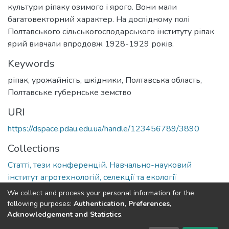
культури ріпаку озимого і ярого. Вони мали
багатовекторний характер. На дослідному полі
Полтавського сільськогосподарського інституту ріпак
ярий вивчали впродовж 1928-1929 років.
Keywords
ріпак, урожайність, шкідники, Полтавська область,
Полтавське губернське земство
URI
https://dspace.pdau.edu.ua/handle/123456789/3890
Collections
Статті, тези конференцій. Навчально-науковий
інститут агротехнологій, селекції та екології
We collect and process your personal information for the
Full item page
following purposes:
Authentication, Preferences,
Acknowledgement and Statistics
.