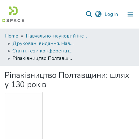
(current)
Log In
Communities
Home
Навчально-науковий інститут агротехнологій, селекції та екології
&
Друковані видання. Навчально-науковий інститут агротехнологій, селекції та екології
Collections
Статті, тези конференцій. Навчально-науковий інститут агротехнологій, селекції та екології
Ріпаківництво Полтавщини: шлях у 130 років
All of DSpace
Ріпаківництво Полтавщини: шлях
Statistics
у 130 років