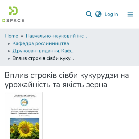
(current)
Log In
Communities
Home
Навчально-науковий інститут агротехнологій, селекції та екології
&
Кафедра рослинництва
Collections
Друковані видання. Кафедра рослинництва
Вплив строків сівби кукурудзи на урожайність та якість зерна
All of DSpace
Вплив строків сівби кукурудзи на
Statistics
урожайність та якість зерна