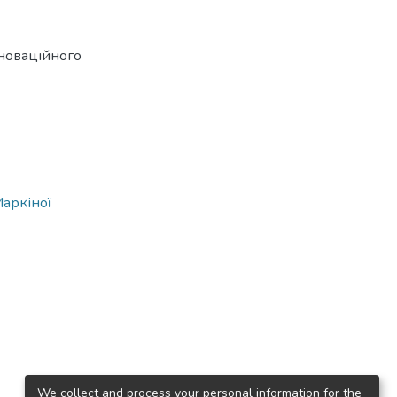
нноваційного
Маркіної
We collect and process your personal information for the