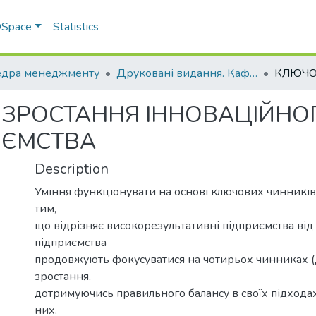
 DSpace
Statistics
дра менеджменту
Друковані видання. Кафедра менеджменту ім. І.А. Маркіної
ЗРОСТАННЯ ІННОВАЦІЙНО
ИЄМСТВА
Description
Уміння функціонувати на основі ключових чинників
тим,
що відрізняє високорезультативні підприємства від 
підприємства
продовжують фокусуватися на чотирьох чинниках 
зростання,
дотримуючись правильного балансу в своїх підхода
них.