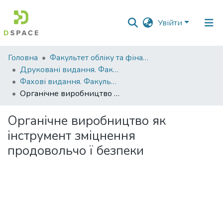
Увійти
Фонди
Головна
Факультет обліку та фінансів
та
Друковані видання. Факультет обліку та фінансів
зібрання
Фахові видання. Факультет обліку та фінансів
Органічне виробництво як інструмент зміцнення продовольчо ї безпеки
Пошук за критеріями
Органічне виробництво як
Статистика
інструмент зміцнення
продовольчо ї безпеки