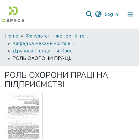
(current)
Log In
Communities
Home
Факультет інженерно-технологічний
&
Кафедра механічної та електричної інженерії
Collections
Друковані видання. Кафедра механічної та електричної інженерії
РОЛЬ ОХОРОНИ ПРАЦІ НА ПІДПРИЄМСТВІ
All of DSpace
РОЛЬ ОХОРОНИ ПРАЦІ НА
Statistics
ПІДПРИЄМСТВІ