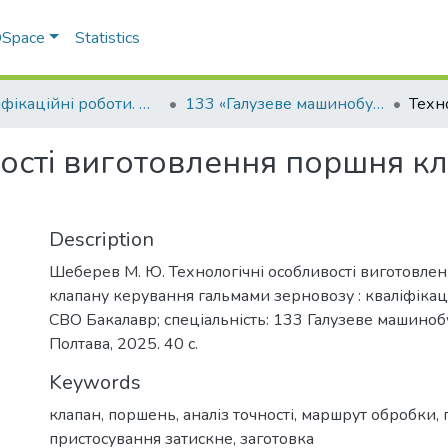
 DSpace
Statistics
Кваліфікаційні роботи. Факультет інженерно-технологічний
133 «Галузеве машинобудування» - Бакалаври 2024-2025
вості виготовлення поршня к
Description
Шеберев М. Ю. Технологічні особливості виготовле
клапану керування гальмами зерновозу : кваліфікац.
СВО Бакалавр; спеціальність: 133 Галузеве машино
Полтава, 2025. 40 с.
Keywords
клапан
,
поршень
,
аналіз точності
,
маршрут обробки
,
пристосування затискне
,
заготовка