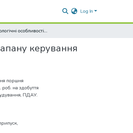
Log In
Технологічні особливості виготовлення поршня клапану керування гальмами зерновозу
лапану керування
ння поршня
 роб. на здобуття
будування, ПДАУ.
припуск
,