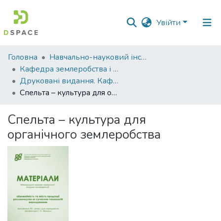
Увійти
Фонди
Головна
Навчально-науковий інститут агротехнологій, селекції та екології
та
Кафедра землеробства і агрохімії ім. В.І.Сазанова
зібрання
Друковані видання. Кафедра землеробства і агрохімії ім. В.І.Сазанова
Спельта – культура для органічного землеробства
Пошук за критеріями
Спельта – культура для
Статистика
органічного землеробства