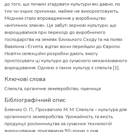
до того, що почали згадувати культури які давно, по
тих чи інших причинах, майже не використовують.
Модним стало впровадження у виробництво
«античних злаків». Це забуті зернові культури, що
вирощувалися при переході до виробничого
господарства на землях Близького Сходу та на полях
Вавілона і Єгипта, відтак вони перейшли до Європи.
Новітні селекційні розробки дають змогу
пристосувати ці культури до сучасного механізованого
вирощування. Однією з таких культур є спельта [1].
Ключові слова
Спельта
,
органічне землеробство
,
пшениця
Бібліографічний опис
Біленко О. П., Прохватило М. М. Спельта – культура для
органічного землеробства. Урожайність та якість
продукції рослинництва за сучасних технологій
вирощування, присвячена 90-річчю з дня