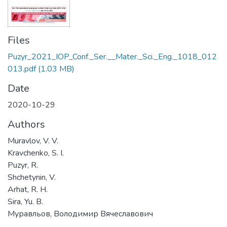
Files
Puzyr_2021_IOP_Conf._Ser.__Mater._Sci._Eng._1018_012
013.pdf
(1.03 MB)
Date
2020-10-29
Authors
Muravlov, V. V.
Kravchenko, S. I.
Puzyr, R.
Shchetynin, V.
Arhat, R. H.
Sira, Yu. B.
Муравльов, Володимир Вячеславович