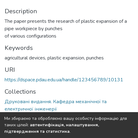
Description
The paper presents the research of plastic expansion of a
pipe workpiece by punches
of various configurations
Keywords
agricultural devices
,
plastic expansion
,
punches
URI
https://dspace.pdau.edu.ua/handle/123456789/10131
Collections
Друковані видання. Кафедра механічної та
електричної інженерії
Ми збираємо та обробляємо вашу особисту інформацію для
Full item page
таких цілей:
автентифікація, налаштування,
підтвердження та статистика
.