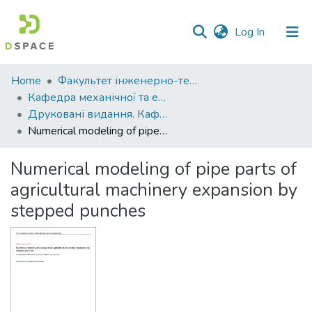
(current)
Log In
Communities
Home
Факультет інженерно-технологічний
&
Кафедра механічної та електричної інженерії
Collections
Друковані видання. Кафедра механічної та електричної інженерії
Numerical modeling of pipe parts of agricultural machinery expansion by stepped punches
All of DSpace
Numerical modeling of pipe parts of
Statistics
agricultural machinery expansion by
stepped punches