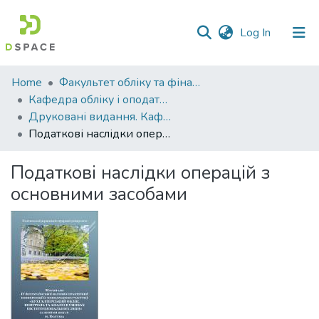
(current)
Log In
Communities
Home
Факультет обліку та фінансів
&
Кафедра обліку і оподаткування
Collections
Друковані видання. Кафедра обліку і оподаткування
Податкові наслідки операцій з основними засобами
All of DSpace
Податкові наслідки операцій з
Statistics
основними засобами