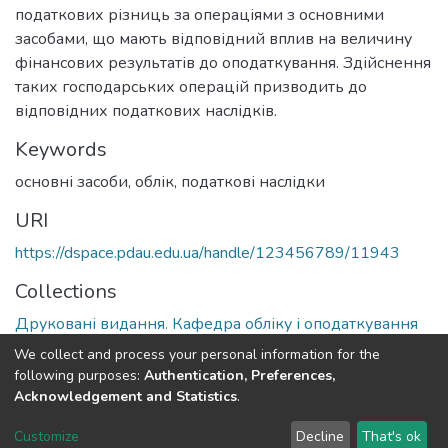
податкових різниць за операціями з основними
засобами, що мають відповідний вплив на величину
фінансових результатів до оподаткування. Здійснення
таких господарських операцій призводить до
відповідних податкових наслідків.
Keywords
основні засоби, облік, податкові наслідки
URI
https://dspace.pdau.edu.ua/handle/123456789/11943
Collections
Друковані видання. Кафедра обліку і оподаткування
We collect and process your personal information for the
Full item page
following purposes:
Authentication, Preferences,
Acknowledgement and Statistics
.
DSpace software
copyright © 2002-2026
LYRASIS
Customize
Decline
That's ok