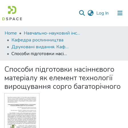
(current)
Log In
Communities
Home
Навчально-науковий інститут агротехнологій, селекції та екології
&
Кафедра рослинництва
Collections
Друковані видання. Кафедра рослинництва
Способи підготовки насіннєвого матеріалу як елемент технології вирощування сорго багаторічного
All of DSpace
Способи підготовки насіннєвого
Statistics
матеріалу як елемент технології
вирощування сорго багаторічного