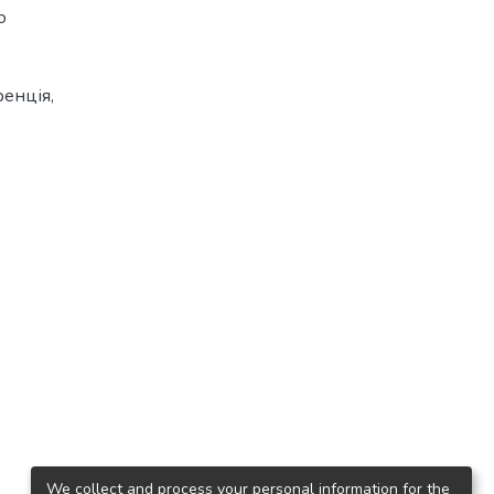
о
ренція
,
We collect and process your personal information for the