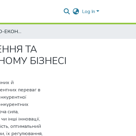
Log In
ОРГАНІЗАЦІЙНО-ЕКОНОМІЧНІ ЗАСАДИ ДОСЯГНЕННЯ ТА УТРИМАННЯ КОНКУРЕНТНИХ ПЕРЕВАГ В АГРАРНОМУ БІЗНЕСІ
ЕННЯ ТА
ОМУ БІЗНЕСІ
йних й
ентних переваг в
онкурентної
конкурентних
ча сила,
и інші інновації,
кість, оптимальний
и, їх регулювання,