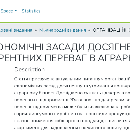
 DSpace
Statistics
овані видання
Міжнародні видання
ОНОМІЧНІ ЗАСАДИ ДОСЯГН
ЕНТНИХ ПЕРЕВАГ В АГРАРН
Description
Стаття присвячена актуальним питанням організаці
економічних засад досягнення та утримання конкур
аграрному бізнесі. Досліджено сутність і джерела к
переваги в підприємстві. З’ясовано, що джерелом 
переваг підприємства може бути кваліфікована робо
сприятливі умови виробництва, нові види продукції ч
значне зниження собівартості продукції, її висока я
асортимент для задоволення споживчого попиту, цін