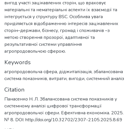
вигод участі зацікавлених сторін, що враховує
матеріальні та нематеріальні аспекти їх взаємодії та
інтегрується у структуру BSC. Особлива увага
приділяється відображенню інтересів зацікавлених
сторін–держави, бізнесу, громад і споживачів –з
метою створення прозорої, адаптивної та
результативної системи управління
агропродовольчою сферою.
Keywords
агропродовольча сфера
,
діджиталізація
,
збалансована
система показників
,
витрати
,
вигоди
,
системний аналіз
Citation
Панасенко Н. Л. Збалансована система показників у
системному аналізі цифрової трансформації
агропродовольчої сфери. Ефективна економіка. 2025.
№ 8. DOI: http://doi.org/10.32702/2307-2105.2025.8.69