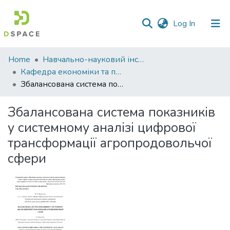
(current)
Log In
Communities
Home
Навчально-науковий інститут економіки, управління, права та інформаційних технологій
&
Кафедра економіки та публічного управління
Collections
Збалансована система показників у системному аналізі цифрової трансформації агропродовольчої сфери
All of DSpace
Збалансована система показників
у системному аналізі цифрової
Statistics
трансформації агропродовольчої
сфери