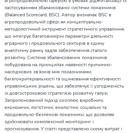
агропродовольчою сферою в умовах діджиталізації із
застосуванням збалансованої системи показників
(Balanced Scorecard, BSC). Автор визначає BSC в
агропродовольчій сфері як концептуально-
методологічний інструмент стратегічного управління,
що інтегрує багатовимірні параметри діяльності
аграрного і продовольчого секторів в єдину
аналітичну рамку задля забезпечення сталого
розвитку. Система збалансованих показників
побудована на принципах наявності причинно-
наслідкових зв’язків між показниками,
багатокритеріальності та оцінювання ефективності
управлінських рішень, що забезпечує її узгодженість
із довгостроковою стратегією розвитку галузі.
Запропонований підхід охоплює виробничі,
економічні, логістичні, екологічні, соціальні та
продовольчо-безпекові показники, що дозволяє
здійснювати комплексний моніторинг і
прогнозування. У статті представлено схему витрат і