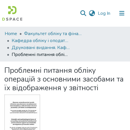
(current)
Log In
Communities
Home
Факультет обліку та фінансів
&
Кафедра обліку і оподаткування
Collections
Друковані видання. Кафедра обліку і оподаткування
Проблемні питання обліку операцій з основними засобами та їх відображення у звітності
All of DSpace
Проблемні питання обліку
Statistics
операцій з основними засобами та
їх відображення у звітності