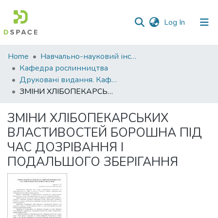
(current)
Log In
Communities
Home
Навчально-науковий інститут агротехнологій, селекції та екології
&
Кафедра рослинництва
Collections
Друковані видання. Кафедра рослинництва
ЗМІНИ ХЛІБОПЕКАРСЬКИХ ВЛАСТИВОСТЕЙ БОРОШНА ПІД ЧАС ДОЗРІВАННЯ І ПОДАЛЬШОГО ЗБЕРІГАННЯ
All of DSpace
ЗМІНИ ХЛІБОПЕКАРСЬКИХ
Statistics
ВЛАСТИВОСТЕЙ БОРОШНА ПІД
ЧАС ДОЗРІВАННЯ І
ПОДАЛЬШОГО ЗБЕРІГАННЯ