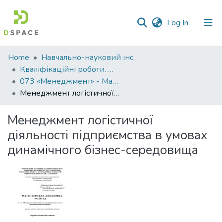
(current)
Log In
Communities
Home
Навчально-науковий інститут економіки, управління, права та інформаційних технологій
&
Кваліфікаційні роботи. ННІ економіки, управління, права та ІТ
Collections
073 «Менеджмент» - Магістри 2023-2024
Менеджмент логістичної діяльності підприємства в умовах динамічного бізнес-середовища
All of DSpace
Менеджмент логістичної
Statistics
діяльності підприємства в умовах
динамічного бізнес-середовища