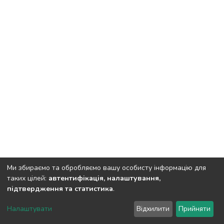
Ми збираємо та обробляємо вашу особисту інформацію для
таких цілей:
автентифікація, налаштування,
підтвердження та статистика
.
Полтавський державний аграрний університет
copyright
© 2002-2026
LYRASIS
Налаштувати
Відхилити
Прийняти
Налаштування куків
Зворотній зв'язок