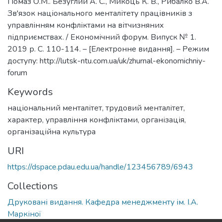
Помаз О.М.. Безуглий А. С., Микоць К. В., Рибалко В.А.
Зв'язок національного менталітету працівників з
управлінням конфліктами на вітчизняних
підприємствах. / Економічний форум. Випуск № 1.
2019 р. С. 110-114. – [Електронне видання]. – Режим
доступу: http://lutsk-ntu.com.ua/uk/zhurnal-ekonomichniy-
forum
Keywords
національний менталітет, трудовий менталітет,
характер, управління конфліктами, організація,
організаційна культура
URI
https://dspace.pdau.edu.ua/handle/123456789/6943
Collections
Друковані видання. Кафедра менеджменту ім. І.А.
Маркіної