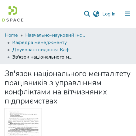
(current)
Log In
Communities
Home
Навчально-науковий інститут економіки, управління, права та інформаційних технологій
&
Кафедра менеджменту
Collections
Друковані видання. Кафедра менеджменту ім. І.А. Маркіної
Зв'язок національного менталітету працівників з управлінням конфліктами на вітчизняних підприємствах
All of DSpace
Зв'язок національного менталітету
Statistics
працівників з управлінням
конфліктами на вітчизняних
підприємствах