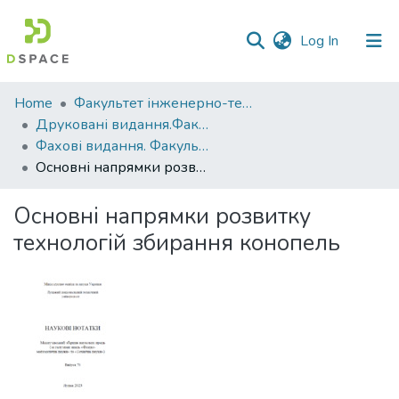
(current)
Log In
Communities
Home
Факультет інженерно-технологічний
&
Друковані видання.Факультет інженерно-технологічний
Collections
Фахові видання. Факультет інженерно-технологічний
Основні напрямки розвитку технологій збирання конопель
All of DSpace
Основні напрямки розвитку
Statistics
технологій збирання конопель