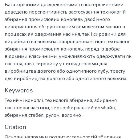
Багаторічними дослідженнями і спостереженнями
доведено перспективність застосування технологій
збирання промислових конопель двобічного
використання обгрунтованим комплексом машин в
процесах як одержання насіння, так і сировини для
виробництва волокна. Запропоновані нові технології
збирання промислових конопель, поряд із добре
відомими класичними, уможливлюють одержувати як
насіння, так і сировину у вигляді соломи для
виробництва довгого або однотипного лубу, тресту
для виробництва довгого або однотипного волокна.
Keywords
Технічні коноплі
,
технології збирання
,
збирання
насінневої частини
,
зернозбиральний комбайн
,
збирання стебел
,
рулон
,
волокно
Citation
Основні напрямки розвитку технологій збирання