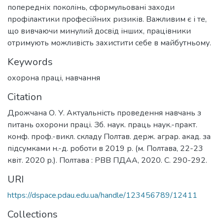
попередніх поколінь, сформульовані заходи
профілактики професійних ризиків. Важливим є і те,
що вивчаючи минулий досвід інших, працівники
отримують можливість захистити себе в майбутньому.
Keywords
охорона праці
,
навчання
Citation
Дрожчана О. У. Актуальність проведення навчань з
питань охорони праці. Зб. наук. праць наук.-практ.
конф. проф.-викл. складу Полтав. держ. аграр. акад. за
підсумками н.-д. роботи в 2019 р. (м. Полтава, 22-23
квіт. 2020 р.). Полтава : РВВ ПДАА, 2020. С. 290-292.
URI
https://dspace.pdau.edu.ua/handle/123456789/12411
Collections