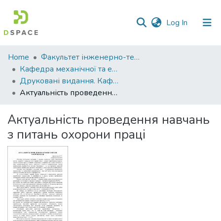
(current)
Log In
Communities
Home
Факультет інженерно-технологічний
&
Кафедра механічної та електричної інженерії
Collections
Друковані видання. Кафедра механічної та електричної інженерії
Актуальність проведення навчань з питань охорони праці
All of DSpace
Актуальність проведення навчань
Statistics
з питань охорони праці