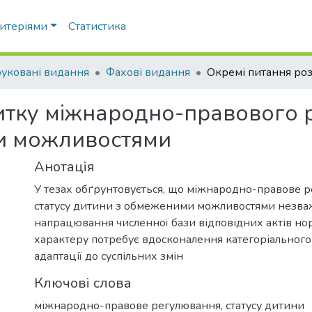
ритеріями
Статистика
уковані видання
Фахові видання
итку міжнародно-правового 
и можливостями
Анотація
У тезах обґрунтовується, що міжнародно-правове 
статусу дитини з обмеженими можливостями незва
напрацювання численної бази відповідних актів н
характеру потребує вдосконалення категоріального 
адаптації до суспільних змін
Ключові слова
міжнародно-правове регулювання, статусу дитини