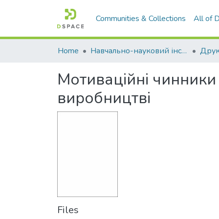
Communities & Collections
All of
Home
Навчально-науковий інститут економіки, управління, права та інформаційних технологій
Друк
Мотиваційні чинники 
виробництві
Files