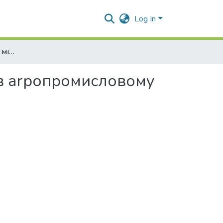
Log In
Мотиваційні чинники міжгосподарської інтеграції в аrропромисловому виробництві
 в аrропромисловому