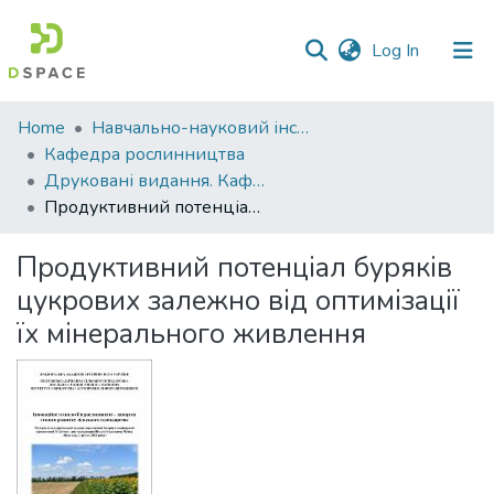
(current)
Log In
Communities
Home
Навчально-науковий інститут агротехнологій, селекції та екології
&
Кафедра рослинництва
Collections
Друковані видання. Кафедра рослинництва
Продуктивний потенціал буряків цукрових залежно від оптимізації їх мінерального живлення
All of DSpace
Продуктивний потенціал буряків
Statistics
цукрових залежно від оптимізації
їх мінерального живлення