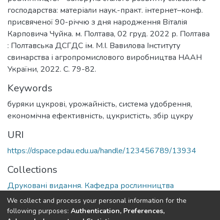
господарства: матеріали наук.-практ. інтернет–конф.
присвяченої 90-річчю з дня народження Віталія
Карповича Чуйка. м. Полтава, 02 груд. 2022 р. Полтава
: Полтавська ДСГДС ім. М.І. Вавилова Інституту
свинарства і агропромислового виробництва НААН
України, 2022. С. 79-82.
Keywords
буряки цукрові
,
урожайність
,
система удобрення
,
економічна ефективність
,
цукристість
,
збір цукру
URI
https://dspace.pdau.edu.ua/handle/123456789/13934
Collections
Друковані видання. Кафедра рослинництва
We collect and process your personal information for the
Full item page
following purposes:
Authentication, Preferences,