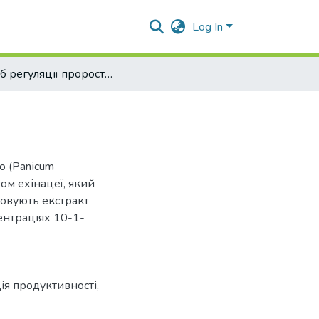
Log In
Спосіб регуляції проростання насіння проса
о (Раnісum
том ехінацеї, який
товують екстракт
ентраціях 10-1-
ія продуктивності
,