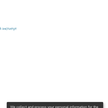
 інститут
We collect and process your personal information for the