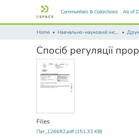
Communities & Collections
All of
Home
Навчально-науковий інститут агротехнологій, селекції та екології
Спосіб регуляції про
Files
Пат_126682.pdf
(151.33 KB)