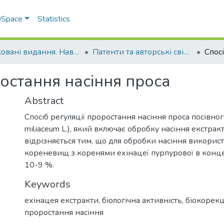
 DSpace
Statistics
Друковані видання. Навчально-науковий інститут агротехнологій, селекції та екології
Патенти та авторські свідоцтва. Навчально-науковий інститут агротехнологій, селекції та екології
ростання насіння проса
Abstract
Спосіб регуляції проростання насіння проса посівног
mіlіасеum L.), який включає обробку насіння екстрак
відрізняється тим, що для обробки насіння викорис
кореневищ з коренями ехінацеї пурпурової в конц
10-9 %.
Keywords
ехінацея екстракти
,
біологічна активність
,
біокорекц
проростання насіння