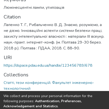
Люмінесцентні лампи
,
утилізація
Citation
Лапенко Т. Г., Рибальченко В. Д. Знаємо, розуміємо, а
не діємо. Інноваційні аспекти системи безпеки праці,
захисту інтелектуальної власності : матеріали ІІІ всеукр.
наук.-практ. інтернет-конф. (м. Полтава 29-30 берез.
2018 р.). Полтава : ПДАА, 2018. С. 88–90.
URI
https://dspace.pdau.edu.ua/handle/123456789/678
Collections
Статті, тези конференцій. Факультет інженерно-
технологічний
We collect and process your personal information for the
Full item page
following purposes:
Authentication, Preferences,
Acknowledgement and Statistics
.