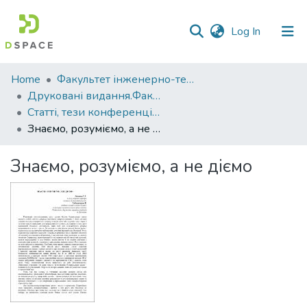
(current)
Log In
Communities
Home
Факультет інженерно-технологічний
&
Друковані видання.Факультет інженерно-технологічний
Collections
Статті, тези конференцій. Факультет інженерно-технологічний
Знаємо, розуміємо, а не діємо
All of DSpace
Знаємо, розуміємо, а не діємо
Statistics