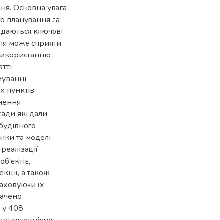
ння. Основна увага
го планування за
ядаються ключові
ія може сприяти
 використанню
атті
муванні
х пунктів.
снення
сади які дали
будівного
ики та моделі
реалізації
б'єктів,
екції, а також
раховуючи їх
начено
 у 408