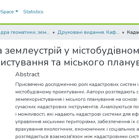
 DSpace
Statistics
Кафедра геоматики, землеустрою та планування територій
Друковані видання. Кафедра геоматики, землеустрою та планування територій
а землеустрій у містобудівном
истування та міського плану
Abstract
Присвячено дослідженню ролі кадастрових систем і
містобудівному проектуванні. Автори розглядають с
землекористування і міського планування на основі 
сучасних кадастрових інструментів. Аналізуються п
і можливості, які надають кадастрові системи для е
управління міськими територіями, забезпечення їх с
врахування екологічних, економічних і соціальних асп
розглядається взаємозв'язок між кадастровими сис