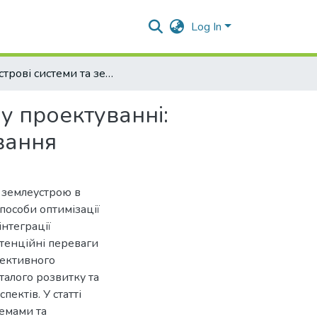
Log In
Кадастрові системи та землеустрій у містобудівному проектуванні: оптимізація землекористування та міського планування
у проектуванні:
вання
 землеустрою в
пособи оптимізації
інтеграції
отенційні переваги
фективного
талого розвитку та
ектів. У статті
темами та