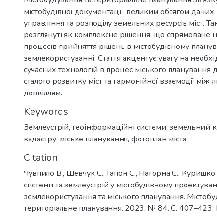
Містобудування та територіальне планування зв'язку
містобудівної документації, великим обсягом даних
управління та розподілу земельних ресурсів міст. Та
розглянуті як комплексне рішення, що спрямоване 
процесів прийняття рішень в містобудівному планув
землекористуванні. Стаття акцентує увагу на необхід
сучасних технологій в процес міського планування 
сталого розвитку міст та гармонійної взаємодії між
довкіллям.
Keywords
Землеустрій
,
геоінформаційні системи
,
земельний к
кадастру
,
міське планування
,
фотоплан міста
Citation
Чувпило В., Шевчук С., Гапон С., Нагорна С., Куришко
системи та землеустрій у містобудівному проектуван
землекористування та міського планування. Містобу
територіальне планування. 2023. № 84. С. 407–423. 