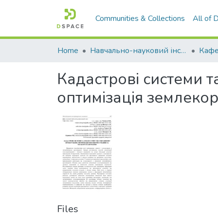
Communities & Collections
All of
Home
Навчально-науковий інститут агротехнологій, селекції та екології
Кадастрові системи т
оптимізація землекор
Files