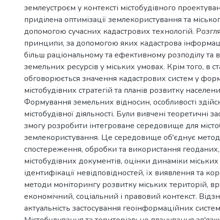
землеустроєм у контексті містобудівного проектува
приділена оптимізації землекористування та місько
допомогою сучасних кадастрових технологій. Розгл
принципи, за допомогою яких кадастрова інформац
більш раціональному та ефективному розподілу та
земельних ресурсів у міських умовах. Крім того, в ст
обговорюється значення кадастрових систем у фор
містобудівних стратегій та планів розвитку населени
Формування земельних відносин, особливості здій
містобудівної діяльності. Були вивчені теоретичні за
змогу розробити інтегроване середовище для місто
землекористування. Це середовище об'єднує метод
спостереження, обробки та використання геоданих, 
містобудівних документів, оцінки динаміки міських о
ідентифікації невідповідностей, їх виявлення та кор
методи моніторингу розвитку міських територій, в
економічний, соціальний і правовий контекст. Відз
актуальність застосування геоінформаційних систем