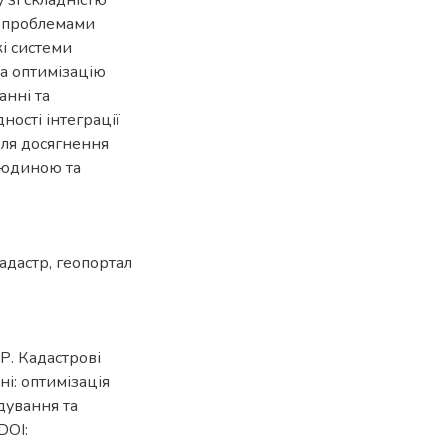
 зі складністю
, проблемами
кі системи
на оптимізацію
анні та
ності інтеграції
для досягнення
 людиною та
адастр
,
геопортал
 Р. Кадастрові
ні: оптимізація
дування та
DOI: