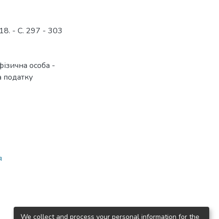
8. - С. 297 - 303
фізична особа -
а податку
я
We collect and process your personal information for the