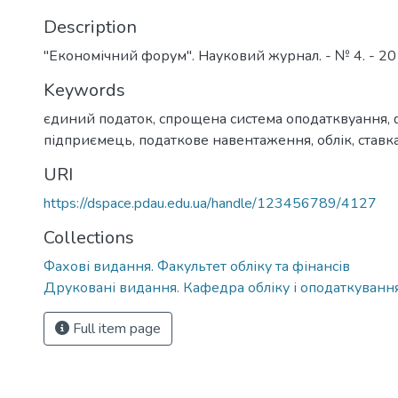
Description
"Економічний форум". Науковий журнал. - № 4. - 201
Keywords
єдиний податок
,
спрощена система оподатквуання
,
підприємець
,
податкове навентаження
,
облік
,
ставк
URI
https://dspace.pdau.edu.ua/handle/123456789/4127
Collections
Фахові видання. Факультет обліку та фінансів
Друковані видання. Кафедра обліку і оподаткуванн
Full item page