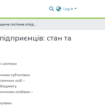
Log In
Спрощена система оподаткування фізичних осіб - підприємців: стан та перспективи розвитку
ідприємців: стан та
ї системи
чими суб’єктами.
ізичних осіб –
 бюджету.
ізичними особами –
рупами.