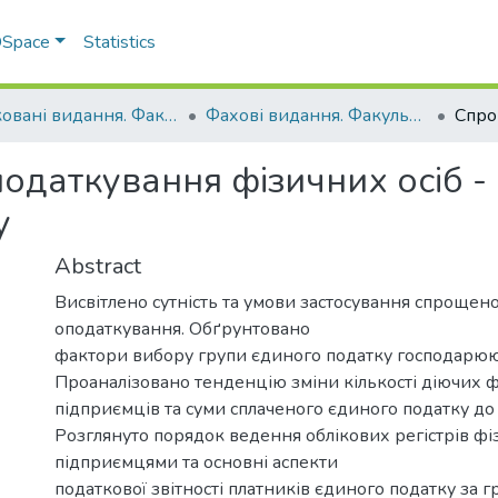
 DSpace
Statistics
Друковані видання. Факультет обліку та фінансів
Фахові видання. Факультет обліку та фінансів
даткування фізичних осіб - п
у
Abstract
Висвітлено сутність та умови застосування спрощено
оподаткування. Обґрунтовано
фактори вибору групи єдиного податку господарюю
Проаналізовано тенденцію зміни кількості діючих ф
підприємців та суми сплаченого єдиного податку до
Розглянуто порядок ведення облікових регістрів ф
підприємцями та основні аспекти
податкової звітності платників єдиного податку за г