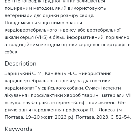
рентгенографія грудної клітки залишається
поширеним методом, який використовують
ветеринари для оцінки розміру серця.
Повідомляється, що вимірювання
кардіовертебрального індексу, або вертебральної
шкали серця (VHS) є більш інформативний, порівняно
з традиційним методом оцінки серцевої гіпертрофії в
собак
Description
Зарицький С. М., Канівець Н. С. Використання
кардіовертебрального індексу за діагностики
кардіоміопатії у свійського собаки. Сучасні аспекти
лікування і профілактики хвороб тварин : матеріали VІІ
всеукр. наук.-практ. інтернет-конф., присвяченої 65-
річчю з дня народження професора П. І. Локеса. (м.
Полтава, 19–20 жовт. 2023 р.). Полтава, 2023. С. 52-54.
Keywords