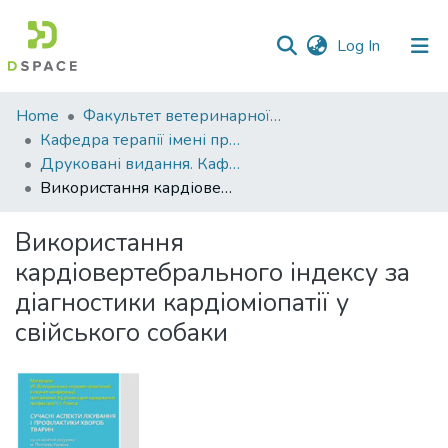
(current)
Log In
Communities
Home
Факультет ветеринарної медицини
&
Кафедра терапії імені професора П. І. Локеса
Collections
Друковані видання. Кафедра терапії імені професора П. І. Локеса
Використання кардіовертебрального індексу за діагностики кардіоміопатії у свійського собаки
All of DSpace
Використання
Statistics
кардіовертебрального індексу за
діагностики кардіоміопатії у
свійського собаки