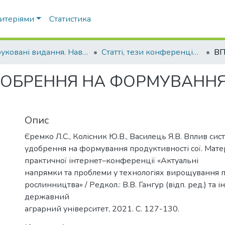
ритеріями
Статистика
Друковані видання. Навчально-науковий інститут агротехнологій, селекції та екології
Статті, тези конференцій. Навчально-науковий інститут агротехнологій, селекції та екології
ДОБРЕННЯ НА ФОРМУВАННЯ
Опис
Єремко Л.С., Колісник Ю.В., Василець Я.В. Вплив сис
удобрення на формування продуктивності сої. Матер
практичної інтернет–конференції «Актуальні
напрямки та проблеми у технологіях вирощування п
рослинництва» / Редкол.: В.В. Гангур (відп. ред.) та 
державний
аграрний університет, 2021. С. 127-130.