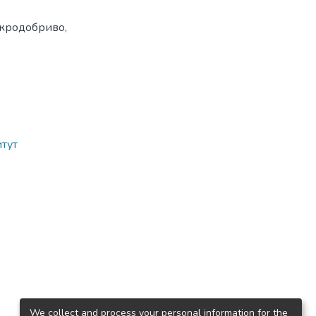
ікродобриво,
итут
We collect and process your personal information for the