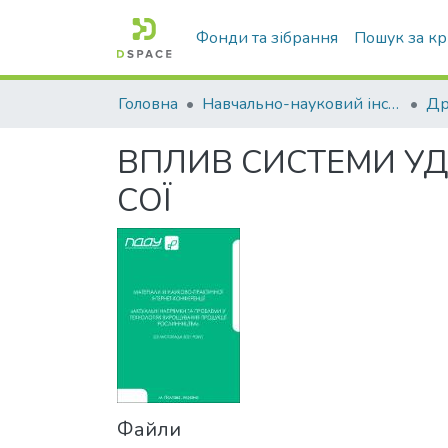
Фонди та зібрання
Пошук за к
Головна
Навчально-науковий інститут агротехнологій, селекції та екології
ВПЛИВ СИСТЕМИ У
СОЇ
Файли