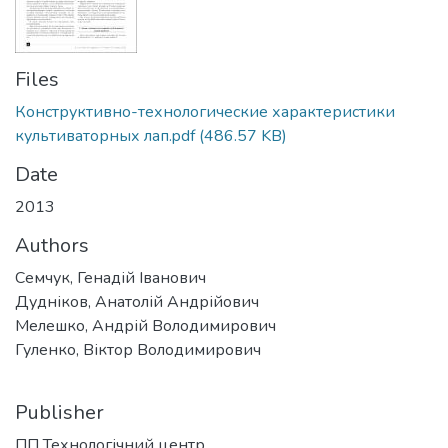
Files
Конструктивно-технологические характеристики
культиваторных лап.pdf
(486.57 KB)
Date
2013
Authors
Семчук, Генадій Іванович
Дудніков, Анатолій Андрійович
Мелешко, Андрій Володимирович
Гуленко, Віктор Володимирович
Publisher
ПП Технологічний центр