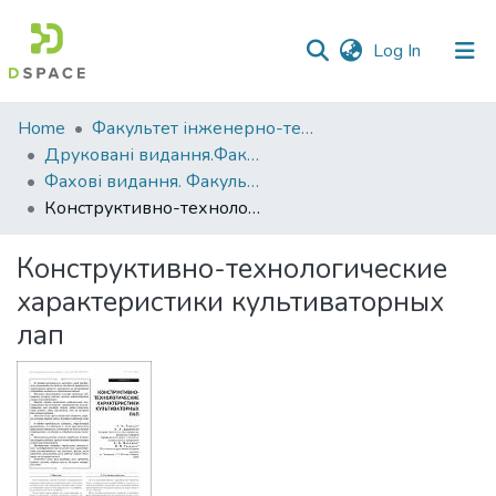
(current)
Log In
Communities
Home
Факультет інженерно-технологічний
&
Друковані видання.Факультет інженерно-технологічний
Collections
Фахові видання. Факультет інженерно-технологічний
Конструктивно-технологические характеристики культиваторных лап
All of DSpace
Конструктивно-технологические
Statistics
характеристики культиваторных
лап