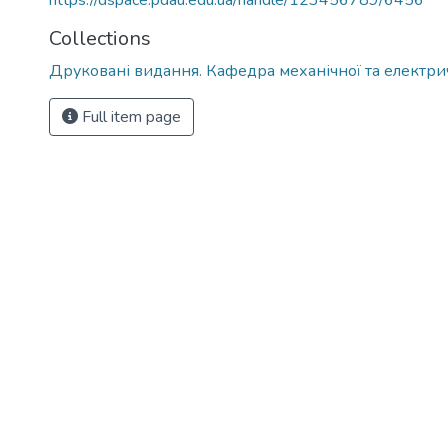
https://dspace.pdau.edu.ua/handle/123456789/6456
Collections
Друковані видання. Кафедра механічної та електри
Full item page