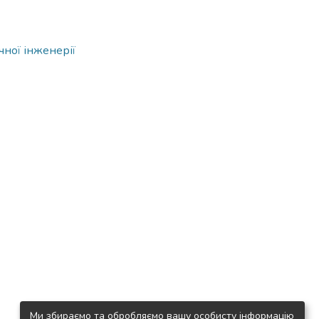
чної інженерії
Ми збираємо та обробляємо вашу особисту інформацію