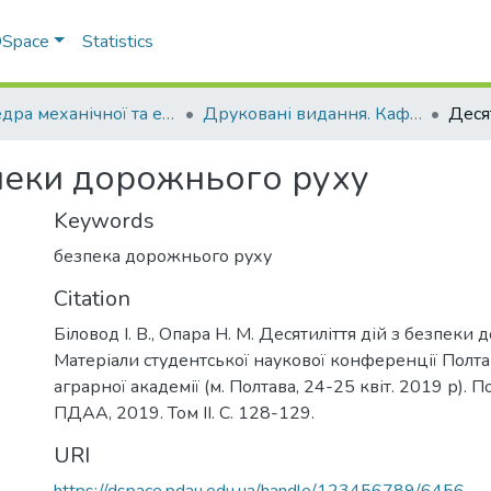
 DSpace
Statistics
Кафедра механічної та електричної інженерії
Друковані видання. Кафедра механічної та електричної інженерії
зпеки дорожнього руху
Keywords
безпека дорожнього руху
Citation
Біловод І. В., Опара Н. М. Десятиліття дій з безпеки
Матеріали студентської наукової конференції Полт
аграрної академії (м. Полтава, 24-25 квіт. 2019 р). П
ПДАА, 2019. Том ІІ. С. 128-129.
URI