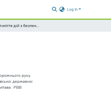
Log In
Десятиліття дій з безпеки дорожнього руху
 дорожнього руху.
авської державної
олтава : РВВ