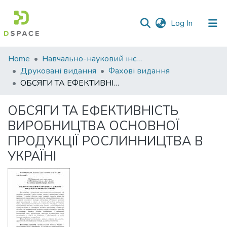
(current)
Log In
Communities
Home
Навчально-науковий інститут економіки, управління, права та інформаційних технологій
&
Друковані видання
Фахові видання
Collections
OБСЯГИ ТА ЕФЕКТИВНІСТЬ ВИРОБНИЦТВА ОСНОВНОЇ ПРОДУКЦІЇ РОСЛИННИЦТВА В УКРАЇНІ
All of DSpace
OБСЯГИ ТА ЕФЕКТИВНІСТЬ
ВИРОБНИЦТВА ОСНОВНОЇ
Statistics
ПРОДУКЦІЇ РОСЛИННИЦТВА В
УКРАЇНІ