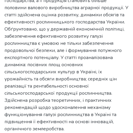
господарства, а її продукція становить більше
половини валового виробництва аграрної продукції. У
статті здійснена оцінка розвитку, динаміки обсягів та
ефективності рослинницького господарства України.
Обґрунтовано, що у державній економічній політиці,
забезпечення ефективного розвитку галузі
рослинництва є умовою не тільки забезпечення
продовольчої безпеки, але і формування потужного
експортного потенціалу. У статті проаналізована
динаміка: посівних площ основних
сільськогосподарських культур в Україні, їх
урожайність та обсяги виробництва; середніх цін
реалізації та рентабельності основної
сільськогосподарської продукції рослинництва.
Здійснена розробка теоретичних, і практичних
рекомендацій щодо удосконалення механізму
функціонування галузі рослинництва в Україні та
підвищення її ефективності на основі інновацій,
органічного землеробства.