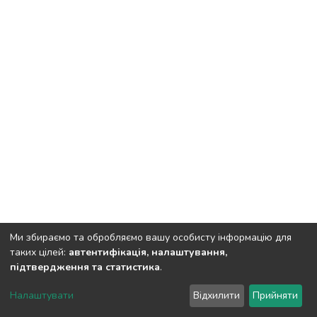
Ми збираємо та обробляємо вашу особисту інформацію для
таких цілей:
автентифікація, налаштування,
підтвердження та статистика
.
Полтавський державний аграрний університет
copyright
© 2002-2026
LYRASIS
Налаштувати
Відхилити
Прийняти
Налаштування куків
Зворотній зв'язок