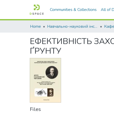
Communities & Collections
All of
Home
Навчально-науковий інститут агротехнологій, селекції та екології
Кафе
ЕФЕКТИВНІСТЬ ЗАХО
ҐРУНТУ
Files