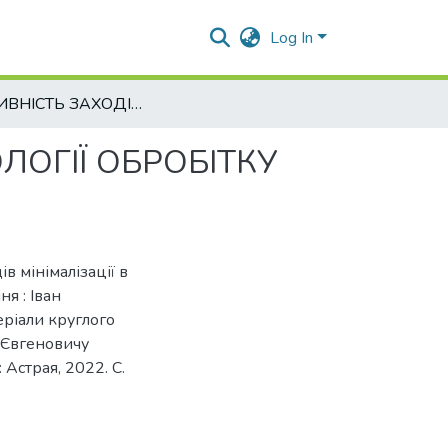
Log In
ЕФЕКТИВНІСТЬ ЗАХОДІВ МІНІМАЛІЗАЦІЇ В ТЕХНОЛОГІЇ ОБРОБІТКУ ҐРУНТУ
ЛОГІЇ ОБРОБІТКУ
ів мінімалізації в
ня : Іван
еріали круглого
 Євгеновичу
 Астрая, 2022. С.