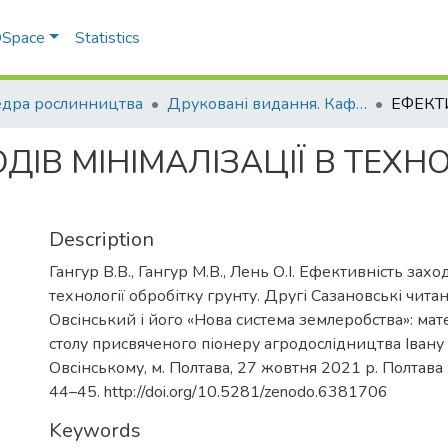
 DSpace
Statistics
дра рослинництва
Друковані видання. Кафедра рослинництва
ДІВ МІНІМАЛІЗАЦІЇ В ТЕХНО
Description
Гангур В.В., Гангур М.В., Лень О.І. Ефективність заход
технології обробітку грунту. Другі Сазановські читан
Овсінський і його «Нова система землеробства»: мат
столу присвяченого піонеру агродослідництва Івану
Овсінському, м. Полтава, 27 жовтня 2021 р. Полтава :
44–45. http://doi.org/10.5281/zenodo.6381706
Keywords