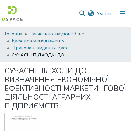
(current)
Увійти
Фонди
Головна
Навчально-науковий інститут економіки, управління, права та інформаційних технологій
та
Кафедра менеджменту
зібрання
Друковані видання. Кафедра менеджменту ім. І.А. Маркіної
СУЧАСНІ ПІДХОДИ ДО ВИЗНАЧЕННЯ ЕКОНОМІЧНОЇ ЕФЕКТИВНОСТІ МАРКЕТИНГОВОЇ ДІЯЛЬНОСТІ АГРАРНИХ ПІДПРИЄМСТВ
Пошук за критеріями
СУЧАСНІ ПІДХОДИ ДО
Статистика
ВИЗНАЧЕННЯ ЕКОНОМІЧНОЇ
ЕФЕКТИВНОСТІ МАРКЕТИНГОВОЇ
ДІЯЛЬНОСТІ АГРАРНИХ
ПІДПРИЄМСТВ