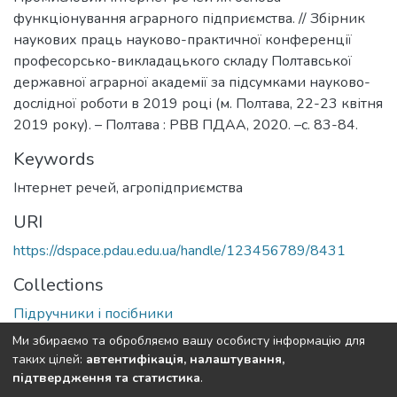
функціонування аграрного підприємства. // Збірник
наукових праць науково-практичної конференції
професорсько-викладацького складу Полтавської
державної аграрної академії за підсумками науково-
дослідної роботи в 2019 році (м. Полтава, 22-23 квітня
2019 року). – Полтава : РВВ ПДАА, 2020. –с. 83-84.
Keywords
Інтернет речей
,
агропідприємства
URI
https://dspace.pdau.edu.ua/handle/123456789/8431
Collections
Підручники і посібники
Ми збираємо та обробляємо вашу особисту інформацію для
Full item page
таких цілей:
автентифікація, налаштування,
підтвердження та статистика
.