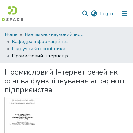
(current)
Log In
Communities
Home
Навчально-науковий інститут економіки, управління, права та інформаційних технологій
&
Кафедра інформаційних систем та технологій
Collections
Підручники і посібники
Промисловий Інтернет речей як основа функціонування аграрного підприємства
All of DSpace
Промисловий Інтернет речей як
Statistics
основа функціонування аграрного
підприємства