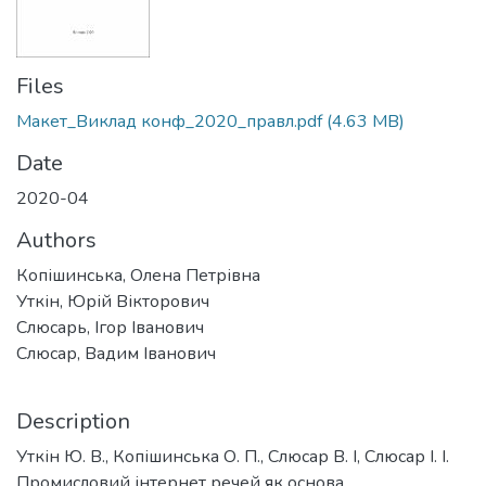
Files
Макет_Виклад конф_2020_правл.pdf
(4.63 MB)
Date
2020-04
Authors
Копішинська, Олена Петрівна
Уткін, Юрій Вікторович
Слюсарь, Ігор Іванович
Слюсар, Вадим Іванович
Description
Уткін Ю. В., Копішинська О. П., Слюсар В. І, Слюсар І. І.
Промисловий інтернет речей як основа