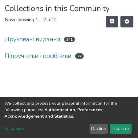
Collections in this Community
Now showing
1 - 2 of 2
Друковані видання
341
Підручники і посібники
22
We collect and process your personal information for the
following purposes:
Authentication, Preferences,
Acknowledgement and Statistics
.
DSpace software
copyright © 2002-2026
LYRASIS
Customize
Decline
That's ok
Cookie settings
Send Feedback