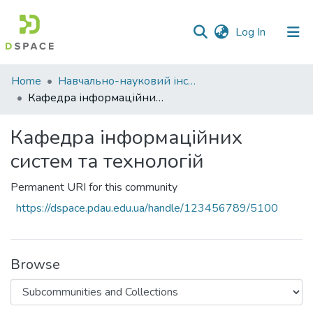
(current)
Log In
Communities
Home
Навчально-науковий інститут економіки, управління, права та інформаційних технологій
&
Кафедра інформаційних систем та технологій
Collections
Кафедра інформаційних
All of DSpace
систем та технологій
Statistics
Permanent URI for this community
https://dspace.pdau.edu.ua/handle/123456789/5100
Browse