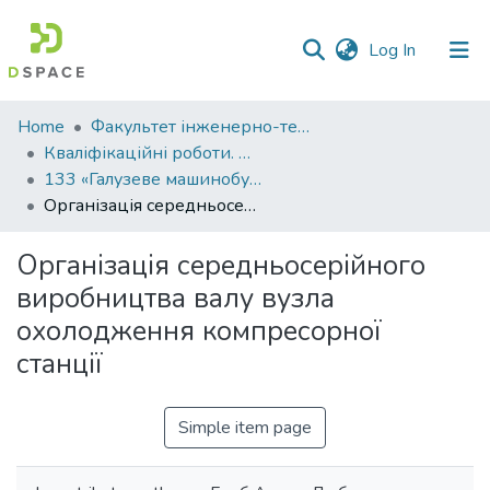
(current)
Log In
Communities
Home
Факультет інженерно-технологічний
&
Кваліфікаційні роботи. Факультет інженерно-технологічний
Collections
133 «Галузеве машинобудування» - Бакалаври 2022-2023
Організація середньосерійного виробництва валу вузла охолодження компресорної станції
All of DSpace
Організація середньосерійного
Statistics
виробництва валу вузла
охолодження компресорної
станції
Simple item page