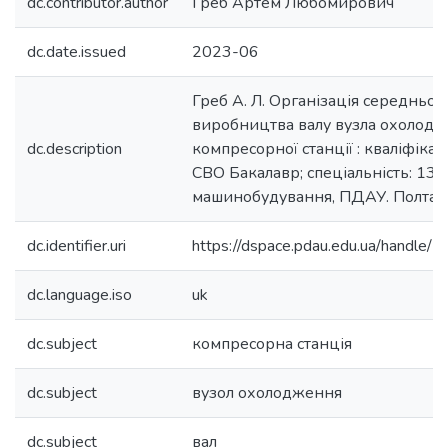
dc.contributor.author
Греб Артем Любомирович
dc.date.issued
2023-06
Греб А. Л. Організація середньос
виробництва валу вузла охолод
dc.description
компресорної станції : кваліфікац
СВО Бакалавр; спеціальність: 133
машинобудування, ПДАУ. Полтава,
dc.identifier.uri
https://dspace.pdau.edu.ua/handl
dc.language.iso
uk
dc.subject
компресорна станція
dc.subject
вузол охолодження
dc.subject
вал