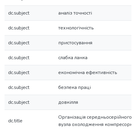
dc.subject
аналіз точності
dc.subject
технологічність
dc.subject
пристосування
dc.subject
слабка ланка
dc.subject
економічна ефективність
dc.subject
безпека праці
dc.subject
довкілля
Організація середньосерійного 
dc.title
вузла охолодження компресорної