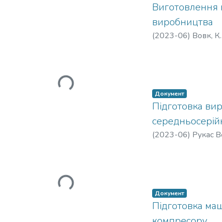
Вантажиться...
Виготовлення 
виробництва
(
2023-06
)
Вовк, К.
Вантажиться...
Документ
Підготовка вир
середньосерій
(
2023-06
)
Рукас 
Вантажиться...
Документ
Підготовка ма
компресору