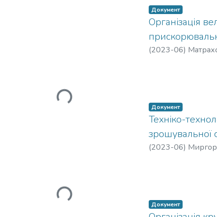
Документ
Організація в
прискорювальн
(
2023-06
)
Матрахо
Вантажиться...
Документ
Техніко-технол
зрошувальної 
(
2023-06
)
Миргоро
Вантажиться...
Документ
Організація кр