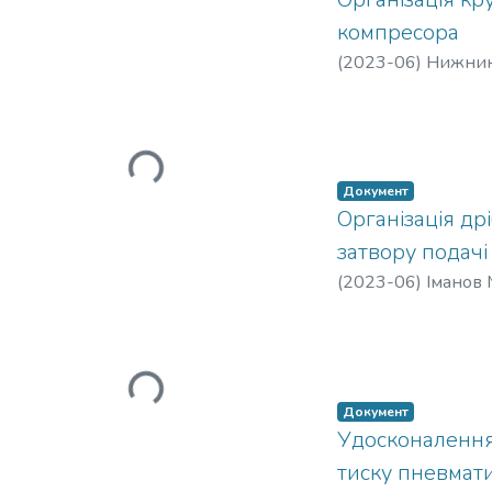
компресора
(
2023-06
)
Нижник
Вантажиться...
Документ
Організація др
затвору подачі
(
2023-06
)
Іманов 
Вантажиться...
Документ
Удосконалення
тиску пневмат