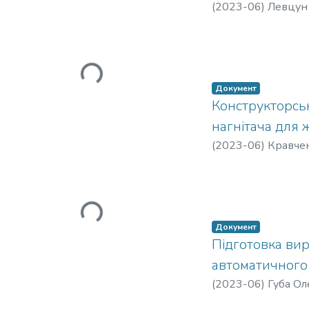
(
2023-06
)
Левцун
Вантажиться...
Документ
Конструкторсь
нагнітача для 
(
2023-06
)
Кравче
Вантажиться...
Документ
Підготовка ви
автоматичного 
(
2023-06
)
Губа О