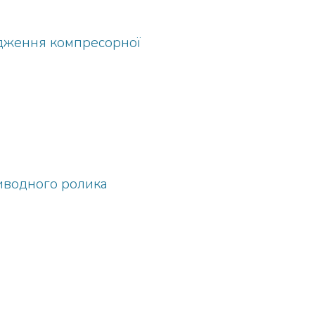
одження компресорної
риводного ролика