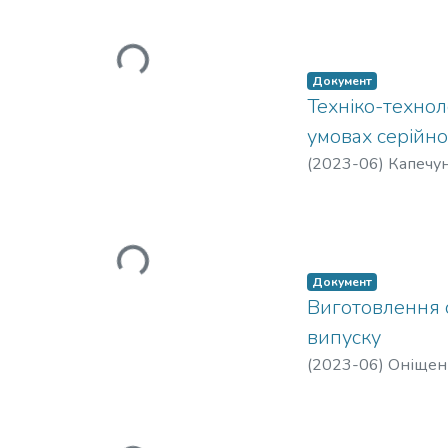
Вантажиться...
Документ
Техніко-техно
умовах серійн
(
2023-06
)
Капечун
Вантажиться...
Документ
Виготовлення с
випуску
(
2023-06
)
Оніщен