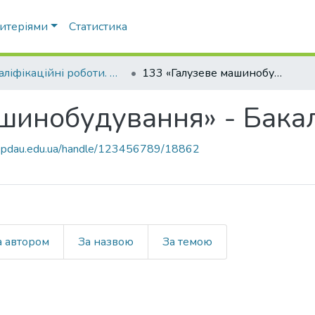
ритеріями
Статистика
Кваліфікаційні роботи. Факультет інженерно-технологічний
133 «Галузеве машинобудування» - Бакалаври 2022-2023
ашинобудування» - Бак
ce.pdau.edu.ua/handle/123456789/18862
а автором
За назвою
За темою