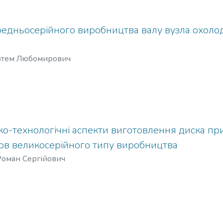
ередньосерійного виробництва валу вузла охол
ртем Любомирович
ко-технологічні аспекти виготовлення диска п
мов великосерійного типу виробництва
Роман Сергійович