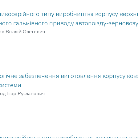
еликосерійного типу виробництва корпусу верхн
ого гальмівного приводу автопоїзду-зерновоз
в Віталій Олегович
огічне забезпечення виготовлення корпусу ков
системи
д Ігор Русланович
упносерійного типу виробництва колінчастого 