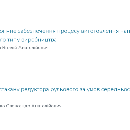
логічне забезпечення процесу виготовлення на
ого типу виробництва
 Віталій Анатолійович
такану редуктора рульового за умов середньос
ко Олександр Анатолійович