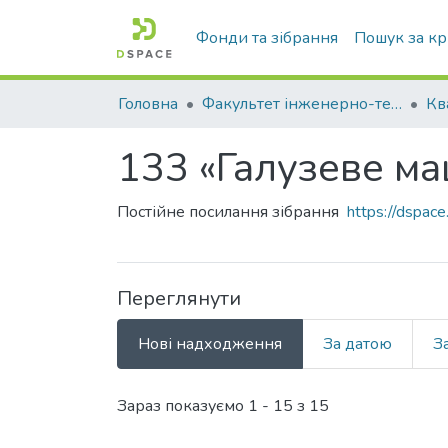
Фонди та зібрання
Пошук за к
Головна
Факультет інженерно-технологічний
133 «Галузеве м
Постійне посилання зібрання
https://dspa
Переглянути
Нові надходження
За датою
З
Нові надходження
Зараз показуємо
1 - 15 з 15