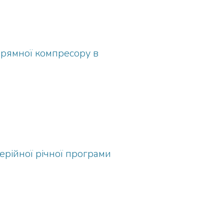
прямної компресору в
ерійної річної програми