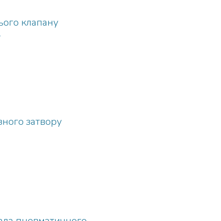
ього клапану
у
зного затвору
вала пневматичного