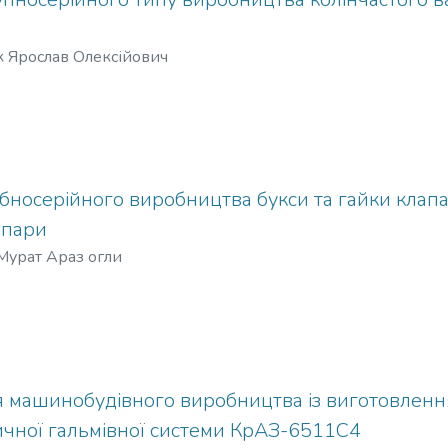
 Ярослав Олексійович
ібносерійного виробництва букси та гайки клап
 пари
Мурат Араз огли
 машинобудівного виробництва із виготовленн
ичної гальмівної системи КрАЗ-6511С4