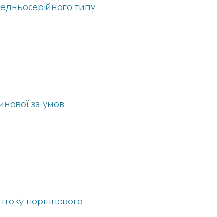
редньосерійного типу
инової за умов
 штоку поршневого