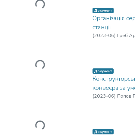
Вантажиться...
Документ
Організація с
станції
(
2023-06
)
Греб А
Вантажиться...
Документ
Конструкторсь
конвеєра за у
(
2023-06
)
Попов 
Документ