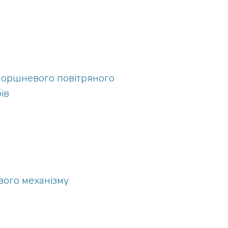
 поршневого повітряного
ів
вого механізму