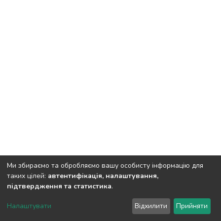
Ми збираємо та обробляємо вашу особисту інформацію для
таких цілей:
автентифікація, налаштування,
підтвердження та статистика
.
DSpace software
copyright © 2002-2026
LYRASIS
Налаштувати
Відхилити
Прийняти
Cookie settings