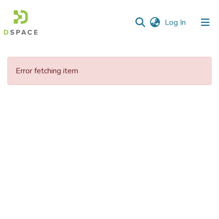
(current)
Log In
Communities
&
Error fetching item
Collections
All of DSpace