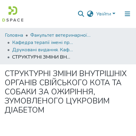
Увійти
Фонди
Головна
Факультет ветеринарної медицини
та
Кафедра терапії імені професора П. І. Локеса
зібрання
Друковані видання. Кафедра терапії імені професора П. І. Локеса
СТРУКТУРНІ ЗМІНИ ВНУТРІШНІХ ОРГАНІВ СВІЙСЬКОГО КОТА ТА СОБАКИ ЗА ОЖИРІННЯ, ЗУМОВЛЕНОГО ЦУКРОВИМ ДІАБЕТОМ
Пошук за критеріями
СТРУКТУРНІ ЗМІНИ ВНУТРІШНІХ
Статистика
ОРГАНІВ СВІЙСЬКОГО КОТА ТА
СОБАКИ ЗА ОЖИРІННЯ,
ЗУМОВЛЕНОГО ЦУКРОВИМ
ДІАБЕТОМ