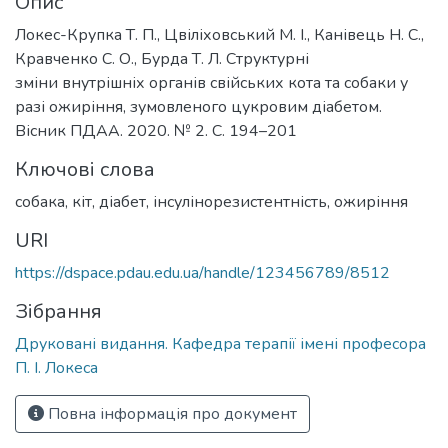
Опис
Локес-Крупка Т. П., Цвіліховський М. І., Канівець Н. С.,
Кравченко С. О., Бурда Т. Л. Структурні
зміни внутрішніх органів свійських кота та собаки у
разі ожиріння, зумовленого цукровим діабетом.
Вісник ПДАА. 2020. № 2. С. 194–201
Ключові слова
собака
,
кіт
,
діабет
,
інсулінорезистентність
,
ожиріння
URI
https://dspace.pdau.edu.ua/handle/123456789/8512
Зібрання
Друковані видання. Кафедра терапії імені професора
П. І. Локеса
Повна інформація про документ