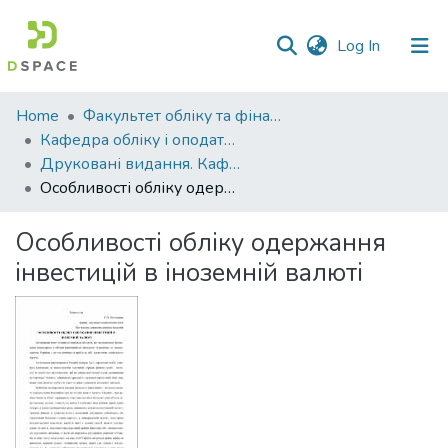
(current)
Log In
Communities
Home
Факультет обліку та фінансів
&
Кафедра обліку і оподаткування
Collections
Друковані видання. Кафедра обліку і оподаткування
Особливості обліку одержання інвестицій в іноземній валюті
All of DSpace
Особливості обліку одержання
Statistics
інвестицій в іноземній валюті