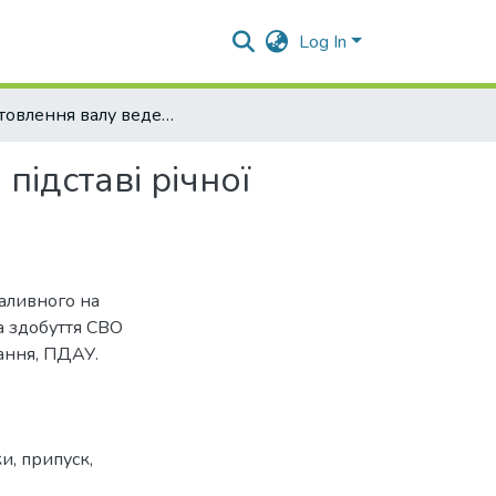
Log In
Виготовлення валу веденого насосу паливного на підставі річної програми випуску
ідставі річної
паливного на
на здобуття СВО
ання, ПДАУ.
ки
,
припуск
,