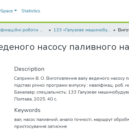
 DSpace
Statistics
Кваліфікаційні роботи. Факультет інженерно-технологічний
133 «Галузеве машинобудування» - Бакалаври 2024-2025
деного насосу паливного на п
Description
Саприкін В. О. Виготовлення валу веденого насосу 
підставі річної програми випуску : кваліфікац. роб. 
Бакалавр; спеціальність: 133 Галузеве машинобудув
Полтава, 2025. 40 с.
Keywords
вал
,
насос паливний
,
аналіз точності
,
маршрут оброб
пристосування затискне