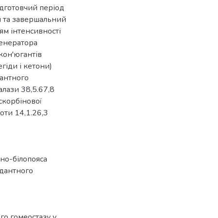
ідготовчий період
й та завершальний
ям інтенсивності
генератора
 кон'югантів
гіди і кетони)
дантного
алази 38,5.67,8
аскорбінової
оти 14,1.26,3
но-білопояса
идантного
о гомеостазу у