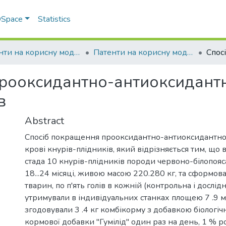
 DSpace
Statistics
Патенти на корисну модель
Патенти на корисну модель_2022
рооксидантно-антиоксидантн
в
Abstract
Спосіб покращення прооксидантно-антиоксидантног
крові кнурів-плідників, який відрізняється тим, що 
стада 10 кнурів-плідників породи червоно-білопояса
18...24 місяці, живою масою 220.280 кг, та сформова
тварин, по п'ять голів в кожній (контрольна і дослідн
утримували в індивідуальних станках площею 7 .9 м
згодовували 3 .4 кг комбікорму з добавкою біологіч
кормової добавки "Гумілід" один раз на день, 1 % р