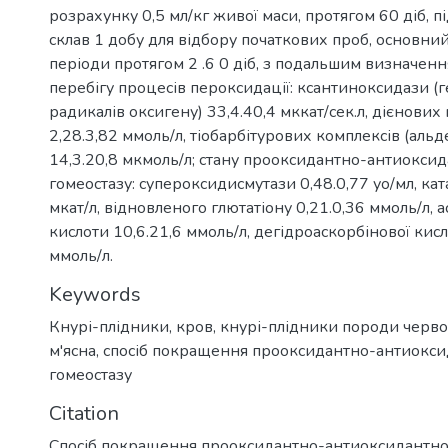
розрахунку 0,5 мл/кг живої маси, протягом 60 діб, п
склав 1 добу для відбору початкових проб, основни
періоди протягом 2 .6 0 діб, з подальшим визначенн
перебігу процесів пероксидації: ксантиноксидази (
радикалів оксигену) 33,4.40,4 мккат/сек.л, дієнових
2,28.3,82 ммоль/л, тіобарбітурових комплексів (альде
14,3.20,8 мкмоль/л; стану прооксидантно-антиокси
гомеостазу: супероксидисмутази 0,48.0,77 уо/мл, кат
мкат/л, відновленого глютатіону 0,21.0,36 ммоль/л, 
кислоти 10,6.21,6 ммоль/л, дегідроаскорбінової кисл
ммоль/л.
Keywords
Кнурі-плідники, кров, кнурі-плідники породи черво
м'ясна, спосіб покращення прооксидантно-антиокс
гомеостазу
Citation
Спосіб покращення прооксидантно-антиоксидантног