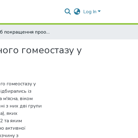
Log In
Спосіб покращення прооксидантно-антиоксидантного гомеостазу у крові кнурів-плідників
ого гомеостазу у
о гомеостазу у
відбирались із
 м'ясна, віком
ні з них дві групи
а), яких
2 та яким
но активної
озчину з