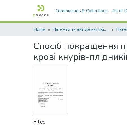
Communities & Collections
All of
Home
Патенти та авторські свідоцтва
Спосіб покращення п
крові кнурів-плідникі
Files