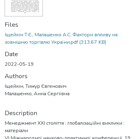
Files
Іщейкін Т.Є., Малашенко А.С. Фактори впливу на
зовнішню торгівлю України.pdf
(313.67 KB)
Date
2022-05-19
Authors
Іщейкін, Тимур Євгенович
Малашенко, Анна Сергіївна
Description
Менеджмент ХХІ століття : глобалізаційні виклики :
матеріали
VІ Міжнародної науково-практичної конференції, 19