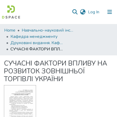
(current)
Log In
Communities
Home
Навчально-науковий інститут економіки, управління, права та інформаційних технологій
&
Кафедра менеджменту
Collections
Друковані видання. Кафедра менеджменту ім. І.А. Маркіної
СУЧАСНІ ФАКТОРИ ВПЛИВУ НА РОЗВИТОК ЗОВНІШНЬОЇ ТОРГІВЛІ УКРАЇНИ
All of DSpace
СУЧАСНІ ФАКТОРИ ВПЛИВУ НА
Statistics
РОЗВИТОК ЗОВНІШНЬОЇ
ТОРГІВЛІ УКРАЇНИ