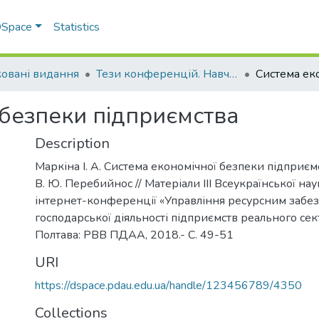
 DSpace
Statistics
овані видання
Тези конференцій. Навчально-науковий інститут економіки, управління, права та інформаційних технологій
 безпеки підприємства
Description
Маркіна І. А. Система економічної безпеки підприємст
В. Ю. Перебийнос // Матеріали ІІІ Всеукраїнської на
інтернет-конференції «Управління ресурсним забе
господарської діяльності підприємств реального сек
Полтава: РВВ ПДАА, 2018.- С. 49-51
URI
https://dspace.pdau.edu.ua/handle/123456789/4350
Collections