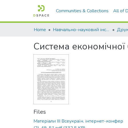
Communities & Collections
All of
Home
Навчально-науковий інститут економіки, управління, права та інформаційних технологій
Друк
Система економічної
Files
Матеріали ІІІ Всеукраїн. інтернет-конфер