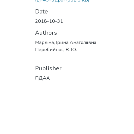
(2)-49-51.pdf
(332.5 KB)
Date
2018-10-31
Authors
Маркіна, Ірина Анатоліївна
Перебийнос, В. Ю.
Publisher
ПДАА