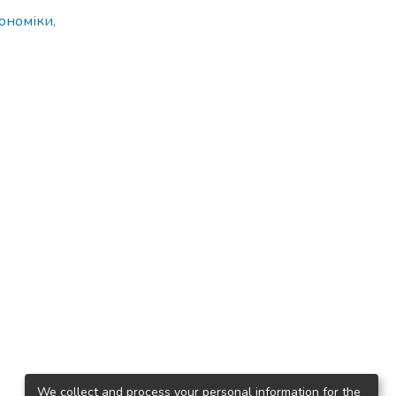
ономіки,
We collect and process your personal information for the