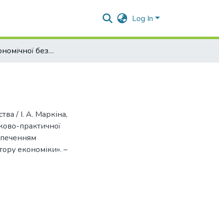
Log In
Система економічної безпеки підприємства
ва / І. А. Маркіна,
уково-практичної
зпеченням
тору економіки». –