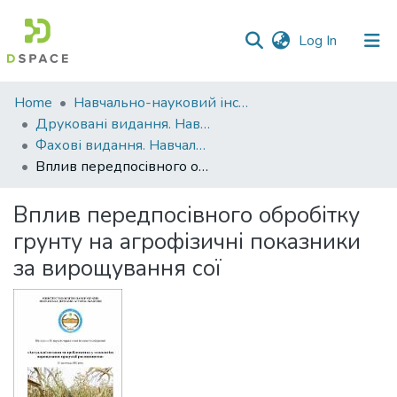
(current)
Log In
Communities
Home
Навчально-науковий інститут агротехнологій, селекції та екології
&
Друковані видання. Навчально-науковий інститут агротехнологій, селекції та екології
Collections
Фахові видання. Навчально-науковий інститут агротехнологій, селекції та екології
Вплив передпосівного обробітку грунту на агрофізичні показники за вирощування сої
All of DSpace
Вплив передпосівного обробітку
Statistics
грунту на агрофізичні показники
за вирощування сої