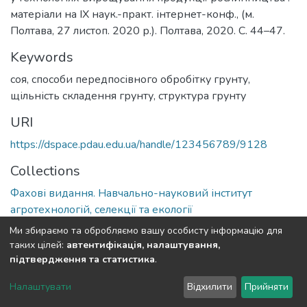
матеріали на ІХ наук.-практ. інтернет-конф., (м.
Полтава, 27 листоп. 2020 р.). Полтава, 2020. С. 44–47.
Keywords
соя, способи передпосівного обробітку грунту,
щільність складення грунту, структура грунту
URI
https://dspace.pdau.edu.ua/handle/123456789/9128
Collections
Фахові видання. Навчально-науковий інститут
агротехнологій, селекції та екології
Ми збираємо та обробляємо вашу особисту інформацію для
Full item page
таких цілей:
автентифікація, налаштування,
підтвердження та статистика
.
DSpace software
copyright © 2002-2026
LYRASIS
Налаштувати
Відхилити
Прийняти
Cookie settings
Send Feedback