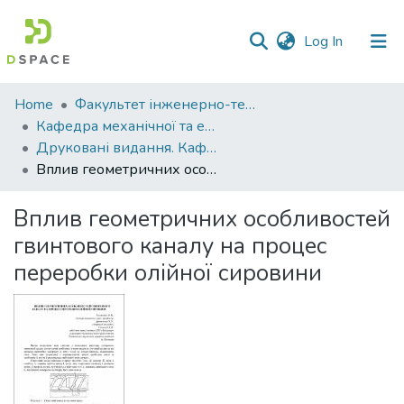
(current)
Log In
Communities
Home
Факультет інженерно-технологічний
&
Кафедра механічної та електричної інженерії
Collections
Друковані видання. Кафедра механічної та електричної інженерії
Вплив геометричних особливостей гвинтового каналу на процес переробки олійної сировини
All of DSpace
Вплив геометричних особливостей
Statistics
гвинтового каналу на процес
переробки олійної сировини