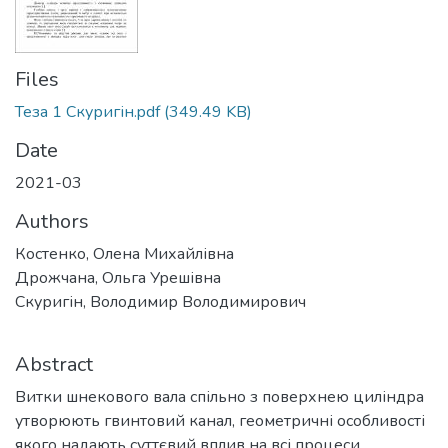
Files
Теза 1 Скуригін.pdf
(349.49 KB)
Date
2021-03
Authors
Костенко, Олена Михайлівна
Дрожчана, Ольга Урешівна
Скуригін, Володимир Володимирович
Abstract
Витки шнекового вала спільно з поверхнею циліндра
утворюють гвинтовий канал, геометричні особливості
якого надають суттєвий вплив на всі процеси