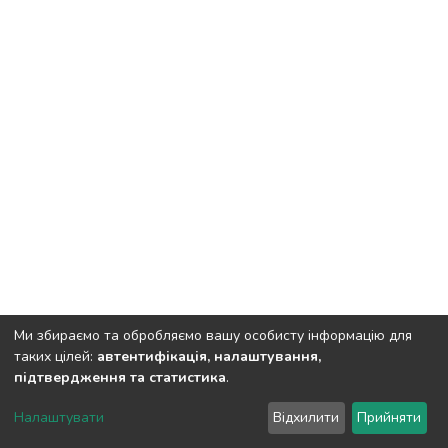
Ми збираємо та обробляємо вашу особисту інформацію для
таких цілей:
автентифікація, налаштування,
підтвердження та статистика
.
DSpace software
copyright © 2002-2026
LYRASIS
Налаштувати
Відхилити
Прийняти
Cookie settings
Send Feedback