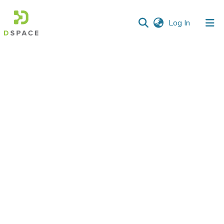
(current)
Log In
Communities
&
Collections
All of DSpace
Statistics